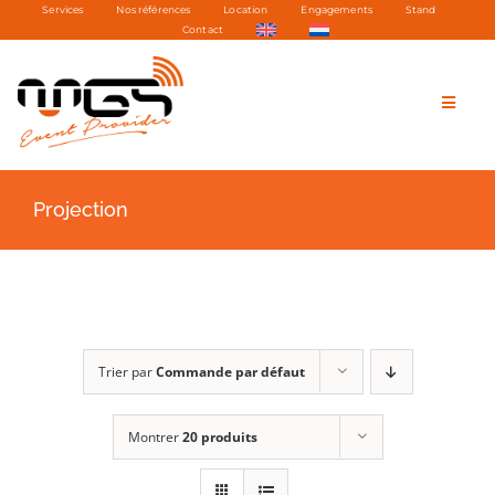
Services
Nos références
Location
Engagements
Stand
Passer
Contact
au
contenu
Toggle
Naviga
Mobil
Projection
Tech
Vidéo
Trier par
Commande par défaut
Tente
Montrer
20 produits