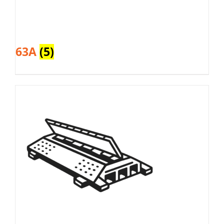
63A
(5)