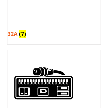
32A
(7)