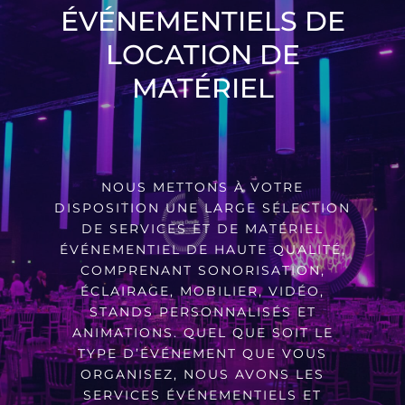
Anima
ÉVÉNEMENTIELS DE
LOCATION DE
Nos c
MATÉRIEL
Nos 
NOUS METTONS À VOTRE
Nos r
DISPOSITION UNE LARGE SÉLECTION
DE SERVICES ET DE MATÉRIEL
ÉVÉNEMENTIEL DE HAUTE QUALITÉ,
COMPRENANT SONORISATION,
ÉCLAIRAGE, MOBILIER, VIDÉO,
STANDS PERSONNALISÉS ET
ANIMATIONS. QUEL QUE SOIT LE
TYPE D’ÉVÉNEMENT QUE VOUS
ORGANISEZ, NOUS AVONS LES
SERVICES ÉVÉNEMENTIELS ET