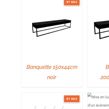
BY MGS
Banquette 150x44cm
B
noir
200
DÉTAILS
BY MGS