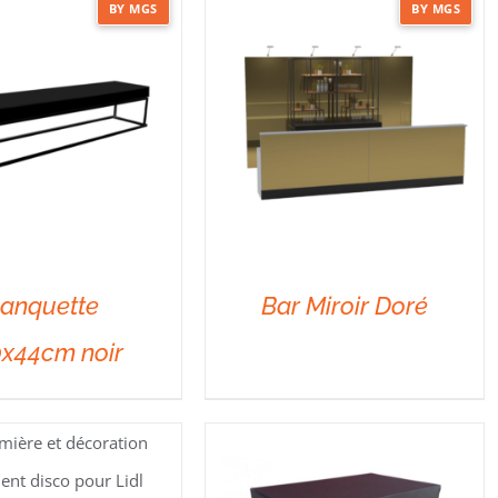
BY MGS
BY MGS
anquette
Bar Miroir Doré
x44cm noir
DÉTAILS
DÉTAILS