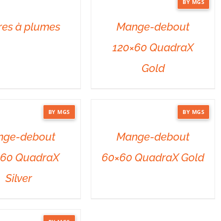
BY MGS
DÉTAILS
res à plumes
Mange-debout
120×60 QuadraX
Gold
BY MGS
BY MGS
DÉTAILS
nge-debout
Mange-debout
×60 QuadraX
60×60 QuadraX Gold
Silver