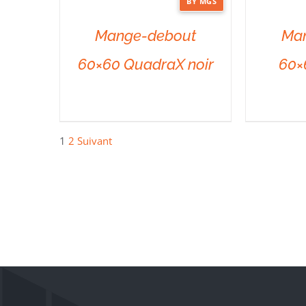
BY MGS
DÉTAILS
DÉTAILS
Mange-debout
Ma
60×60 QuadraX noir
60×
1
2
Suivant