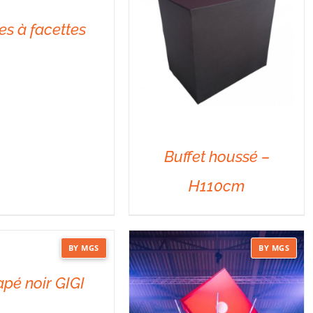
es à facettes
DÉTAILS
Buffet houssé –
H110cm
DÉTAILS
BY MGS
BY MGS
pé noir GIGI