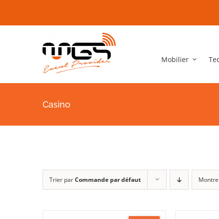
Passer
au
contenu
Mobilier
Te
Casino
Trier par
Commande par défaut
Montre