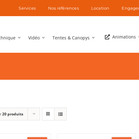
Services
Nos références
Location
Engage
Animations
chnique
Vidéo
Tentes & Canopys
r
20 produits