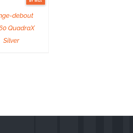
BY MGS
nge-debout
60 QuadraX
Silver