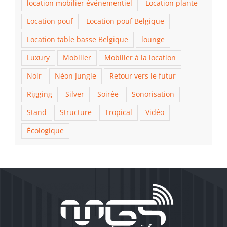
location mobilier événementiel
Location plante
Location pouf
Location pouf Belgique
Location table basse Belgique
lounge
Luxury
Mobilier
Mobilier à la location
Noir
Néon Jungle
Retour vers le futur
Rigging
Silver
Soirée
Sonorisation
Stand
Structure
Tropical
Vidéo
Écologique