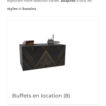
Anima
explorant notre sélection variée,
adaptée
à tous les
styles
et
besoins
.
Nos c
Nos 
Nos r
Buffets en location
(8)