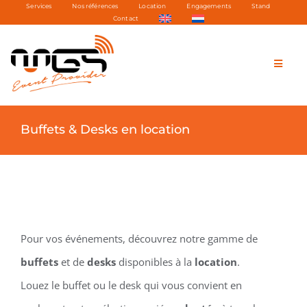
Services
Nos références
Location
Engagements
Stand
Passer
Contact
au
contenu
Toggle
Naviga
Mobil
Buffets & Desks en location
Tech
Vidéo
Pour vos événements, découvrez notre gamme de
Tente
buffets
et de
desks
disponibles à la
location
.
Louez le buffet ou le desk qui vous convient en