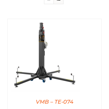
Anima
Nos c
Nos 
Nos r
VMB – TE-074